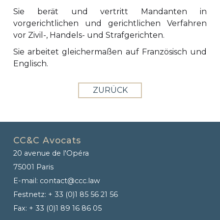
Sie berät und vertritt Mandanten in
vorgerichtlichen und gerichtlichen Verfahren
vor Zivil-, Handels- und Strafgerichten.
Sie arbeitet gleichermaßen auf Französisch und
Englisch.
ZURÜCK
CC&C Avocats
20 avenue de l'Opéra
75001 Paris
E-mail:
contact@ccc.law
Festnetz:
+ 33 (0)1 85 56 21 56
Fax:
+ 33 (0)1 89 16 86 05